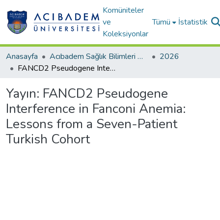
Komüniteler
ve
Tümü
İstatistik
Koleksiyonlar
Anasayfa
Acıbadem Sağlık Bilimleri Dergisi
2026
FANCD2 Pseudogene Interference in Fanconi Anemia: Lessons from a Seven-Patient Turkish Cohort
Yayın:
FANCD2 Pseudogene
Interference in Fanconi Anemia:
Lessons from a Seven-Patient
Turkish Cohort