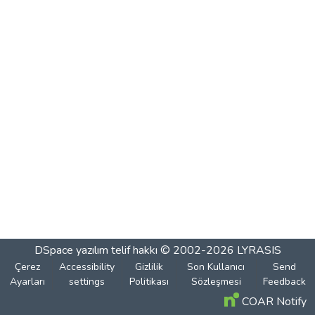
DSpace yazılım
telif hakkı © 2002-2026
LYRASIS
Çerez
Accessibility
Gizlilik
Son Kullanıcı
Send
Ayarları
settings
Politikası
Sözleşmesi
Feedback
COAR Notify