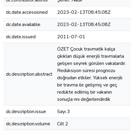
dc.contributor.author
Şener, Nadir
dc.date.accessioned
2023-02-13T08:45:08Z
dc.date.available
2023-02-13T08:45:08Z
dc.date.issued
2011-07-01
ÖZET Çocuk travmatik kalça
çıkıkları düşük enerjili travmalarla
gelişen seyrek görülen vakalardır.
Redüksiyon süresi prognozu
dc.description.abstract
doğrudan etkiler. Yüksek enerjili
bir travma ile gelişmiş ve geç
redükte edilmiş bir vakanın
sonuçla rını değerlendirdik
dc.description.issue
Sayı 3
dc.description.volume
Cilt 2