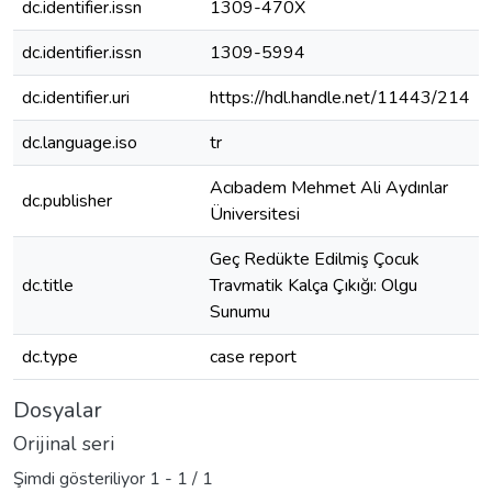
dc.identifier.issn
1309-470X
dc.identifier.issn
1309-5994
dc.identifier.uri
https://hdl.handle.net/11443/214
dc.language.iso
tr
Acıbadem Mehmet Ali Aydınlar
dc.publisher
Üniversitesi
Geç Redükte Edilmiş Çocuk
dc.title
Travmatik Kalça Çıkığı: Olgu
Sunumu
dc.type
case report
Dosyalar
Orijinal seri
Şimdi gösteriliyor
1 - 1 / 1