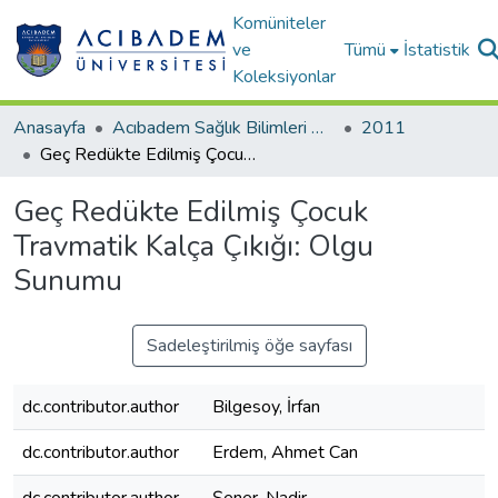
Komüniteler
ve
Tümü
İstatistik
Koleksiyonlar
Anasayfa
Acıbadem Sağlık Bilimleri Dergisi
2011
Geç Redükte Edilmiş Çocuk Travmatik Kalça Çıkığı: Olgu Sunumu
Geç Redükte Edilmiş Çocuk
Travmatik Kalça Çıkığı: Olgu
Sunumu
Sadeleştirilmiş öğe sayfası
dc.contributor.author
Bilgesoy, İrfan
dc.contributor.author
Erdem, Ahmet Can